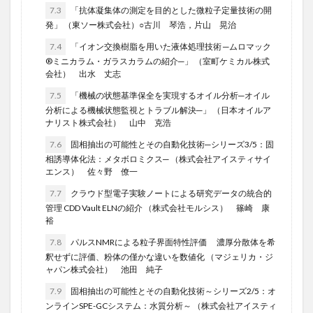
7.3
「抗体凝集体の測定を目的とした微粒子定量技術の開
発」 （東ソー株式会社）○古川 琴浩，片山 晃治
7.4
「イオン交換樹脂を用いた液体処理技術 ─ムロマック
®ミニカラム・ガラスカラムの紹介─」 （室町ケミカル株式
会社） 出水 丈志
7.5
「機械の状態基準保全を実現するオイル分析─オイル
分析による機械状態監視とトラブル解決─」 （日本オイルア
ナリスト株式会社） 山中 克浩
7.6
固相抽出の可能性とその自動化技術─シリーズ3/5：固
相誘導体化法：メタボロミクス─ （株式会社アイスティサイ
エンス） 佐々野 僚一
7.7
クラウド型電子実験ノートによる研究データの統合的
管理 CDD Vault ELNの紹介 （株式会社モルシス） 篠崎 康
裕
7.8
パルスNMRによる粒子界面特性評価 濃厚分散体を希
釈せずに評価、粉体の僅かな違いを数値化 （マジェリカ・ジ
ャパン株式会社） 池田 純子
7.9
固相抽出の可能性とその自動化技術～シリーズ2/5：オ
ンラインSPE-GCシステム：水質分析～ （株式会社アイスティ