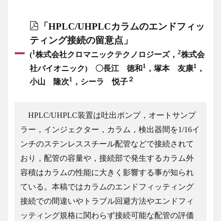
「HPLC/UHPLCカラムのエンドフィッ
ティング接続の留意点」
1
2
(
株式会社クロマニックテクノロジーズ，
株式会
1
1
社バイオニック) 〇長江 徳和
，塚本 友康
，
1
２
小山 隆次
，シーラ 悦子
HPLC/UHPLC装置は吐出ポンプ，オートサンプ
ラー，インジェクター，カラム，検出器間を1/16イ
ンチのステンレススチール配管などで接続されて
おり，配管の容量や，接続部で発生するカラム外
容積はカラムの性能に大きく影響する事が知られ
ている。本稿ではカラムのエンドフィッティング
接続での間違いやトラブル回避方法やエンドフィ
ッティング規格に関わらず接続可能な配管の評価