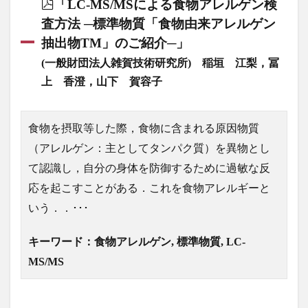
「LC-MS/MSによる食物アレルゲン検
査方法 ─標準物質「食物由来アレルゲン
抽出物TM」のご紹介─」
(一般財団法人雑賀技術研究所) 稲垣 江梨，冨
上 香澄，山下 賀容子
食物を摂取等した際，食物に含まれる原因物質
（アレルゲン：主としてタンパク質）を異物とし
て認識し，自分の身体を防御するために過敏な反
応を起こすことがある．これを食物アレルギーと
いう．．･･･
キーワード：食物アレルゲン, 標準物質, LC-
MS/MS