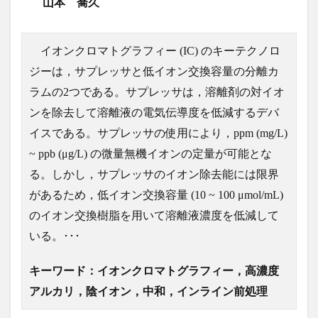
山本 喬久
イオンクロマトグラフィー (IC) のキーテクノロ
ジーは，サプレッサと低イオン交換容量の分離カ
ラムの2つである。サプレッサは，溶離剤の対イオ
ンを除去して溶離液の電気伝導度を低減するデバ
イスである。サプレッサの使用により，ppm (mg/L)
~ ppb (μg/L) の微量無機イオンの定量が可能とな
る。しかし，サプレッサのイオン除去能には限界
があるため，低イオン交換容量 (10 ~ 100 μmol/mL)
のイオン交換樹脂を用いて溶離液濃度を低減して
いる。･･･
キーワード：イオンクロマトグラフィー，高濃度
アルカリ，陰イオン，中和，インライン前処理