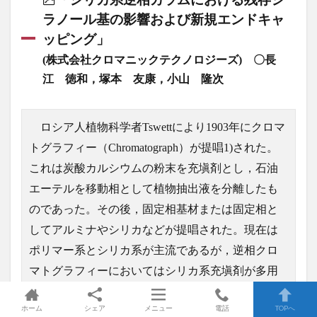
ラノール基の影響および新規エンドキャ
ッピング」
(株式会社クロマニックテクノロジーズ) 〇長
江 徳和，塚本 友康，小山 隆次
ロシア人植物科学者Tswettにより1903年にクロマ
トグラフィー（Chromatograph）が提唱1)された。
これは炭酸カルシウムの粉末を充塡剤とし，石油
エーテルを移動相として植物抽出液を分離したも
のであった。その後，固定相基材または固定相と
してアルミナやシリカなどが提唱された。現在は
ポリマー系とシリカ系が主流であるが，逆相クロ
マトグラフィーにおいてはシリカ系充塡剤が多用
されている。また液体クロマトグラフィー。･･･
ホーム
シェア
メニュー
電話
TOPへ