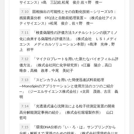
サイエンス）○島 三記絵,松尾 俊介,佐々野 僚一
7.10
固相抽出の可能性とその自動化技術～シリーズ1/5：
残留農薬分析 STQ法と自動前処理装置～ （株式会社アイス
ティサイエンス）○松尾 俊介，佐々野 僚一
7.11
「検査偽陽性の評価方法 5メチルシトシンの脱アミノ
化に由来する偽陽性の評価方法」 （株式会社 ＬＳＩメディ
エンス メディカルソリューション本部）○島津 光伸，野
上 祥平
7.12
「マイクロプレートを用いた新たなバイオフィルム評
価方法」 （株式会社同仁化学研究所）○江藤 陽介，高口
唯奈，高橋 政孝，中尾 美紀子
7.13
「スピンカラムを用いた簡便迅速試料前処理
─MonoSpinのアプリケーションと使用方法のコツのご紹介
─」 （ジーエルサイエンス株式会社）○太田 茂徳、古庄 義
明
7.14
「光透過式遠心沈降法による粒子径測定装置の開発
高分解能測定事例の紹介」 （株式会社堀場製作所） 山口
哲司
7.15
「環境DNA分析の「い・ろ・は」 サンプリングから
分析・解析まで,実践のための技術」 （株式会社環境総合リサ