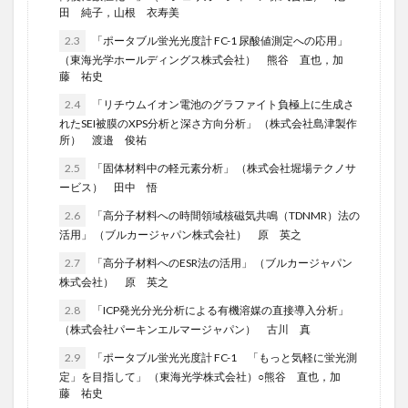
田 純子，山根 衣寿美
2.3
「ポータブル蛍光光度計 FC-1 尿酸値測定への応用」
（東海光学ホールディングス株式会社） 熊谷 直也，加
藤 祐史
2.4
「リチウムイオン電池のグラファイト負極上に生成さ
れたSEI被膜のXPS分析と深さ方向分析」 （株式会社島津製作
所） 渡邉 俊祐
2.5
「固体材料中の軽元素分析」 （株式会社堀場テクノサ
ービス） 田中 悟
2.6
「高分子材料への時間領域核磁気共鳴（TDNMR）法の
活用」 （ブルカージャパン株式会社） 原 英之
2.7
「高分子材料へのESR法の活用」 （ブルカージャパン
株式会社） 原 英之
2.8
「ICP発光分光分析による有機溶媒の直接導入分析」
（株式会社パーキンエルマージャパン） 古川 真
2.9
「ポータブル蛍光光度計 FC-1 「もっと気軽に蛍光測
定」を目指して」 （東海光学株式会社）○熊谷 直也，加
藤 祐史