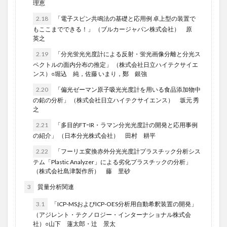
理恵
2.18
「電子スピン共鳴法の基礎と応用例 卓上型の装置で
もここまでできる！」 （ブルカージャパン株式会社） 原
英之
2.19
「分光蛍光光度計による反射・蛍光画像分離と分光ス
ペクトルの面内分布の推定」 （株式会社日立ハイテクサイエ
ンス）○堀込 純，佐藤 いまり，鄭 銀強
2.20
「偏光ゼーマン原子吸光光度計を用いる食品添加物中
の鉛の分析」 （株式会社日立ハイテクサイエンス） 坂元 秀
之
2.21
「多目的FTｰIR・ラマン分光光度計の開発と応用事例
の紹介」 （日本分光株式会社） 田村 耕平
2.22
「フーリエ変換赤外分光光度計プラスチック分析シス
テム「Plastic Analyzer」による劣化プラスチックの分析」
（株式会社島津製作所） 藤 里砂
3
質量分析関連
3.1
「ICP-MSおよびICP-OES分析用自動希釈装置の開発」
（アジレント・テクノロジー・インターナショナル株式会
社）○山下 蓮太郎・辻 景太