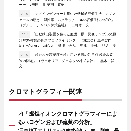
ーチ）○玉田 貴, 芝田 直樹
7.16
「ナノインデンターを用いた機械的評価手法 ナノス
ケールの硬さ・弾性率・スクラッチ・DMA評価手法の紹介」
（ブルカージャパン株式会社） 二軒谷 亮
7.17
「自動抽出装置を使った血漿、尿、糞便サンプルの胆
汁酸39種類の迅速プロファイリング」 （株式会社島津製作
所）○Aurore Jaffuel, 國澤 研大, 堀江 征司, 渡辺 淳
7.18
「超純水を高感度分析に用いる際の注意点 超純水装
置の問題」 （ヴェオリア・ジェネッツ株式会社） 黒木 祥
文
クロマトグラフィー関連
「燃焼イオンクロマトグラフィーによ
るハロゲンおよび硫黄の分析」
(日東精工アナリテック株式会社) 林 則夫，長