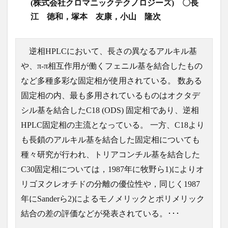
(株式会社クロマニックテクノロジーズ) 〇長
江 徳和，塚本 友康，小山 隆次
逆相HPLCにおいて、長さの異なるアルキル基
や、π-π相互作用が働くフェニル基を結合したもの
など多種多彩な固定相が使用されている。 数ある
固定相の内、最も多用されているものはオクタデ
シル基を結合したC18 (ODS) 固定相であり、逆相
HPLC固定相の主流となっている。 一方、C18より
も長鎖のアルキル基を結合した固定相についても
種々研究が行われ、トリアコンチル基を結合した
C30固定相については，1987年に牧野ら1)によりオ
リゴヌクレオチドの分離の優位性や，同じく1987
年にSanderら2)によるモノメリックとポリメリック
結合の差の評価などが発表されている。･･･