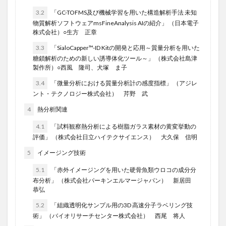
3.2
「GC-TOFMS及び機械学習を用いた構造解析手法 未知
物質解析ソフトウェアmsFineAnalysis AIの紹介」 （日本電子
株式会社）○生方 正章
3.3
「SialoCapper™-ID Kitの開発と応用～質量分析を用いた
糖鎖解析のための新しい誘導体化ツール～」 （株式会社島津
製作所）○西風 隆司、犬塚 ま子
3.4
「微量分析における質量分析計の感度指標」 （アジレ
ント・テクノロジー株式会社） 芹野 武
4
熱分析関連
4.1
「試料観察熱分析による樹脂ガラス素材の黄変挙動の
評価」 （株式会社日立ハイテクサイエンス） 大久保 信明
5
イメージング技術
5.1
「赤外イメージングを用いた硬骨魚類ウロコの成分分
布分析」 （株式会社パーキンエルマージャパン） 新居田
恭弘
5.2
「組織透明化サンプル用の3D 高速分子ラベリング技
術」 （バイオリサーチセンター株式会社） 西尾 将人