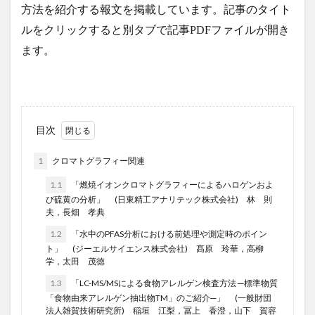
方法を紹介する報文を掲載しています。記事のタイト
ルをクリックすると別タブで記事PDFファイルが開き
ます。
目次
1
クロマトグラフィー関連
1.1
「燃焼イオンクロマトグラフィーによるハロゲンおよ
び硫黄の分析」 (日東精工アナリテック株式会社) 林 則
夫，長畑 孝典
1.2
「水中のPFAS分析における前処理や測定時のポイン
ト」 (ジーエルサイエンス株式会社) 髙原 玲華，高柳
学，太田 茂徳
1.3
「LC-MS/MSによる食物アレルゲン検査方法 ─標準物質
「食物由来アレルゲン抽出物TM」のご紹介─」 (一般財団
法人雑賀技術研究所) 稲垣 江梨，冨上 香澄，山下 賀容