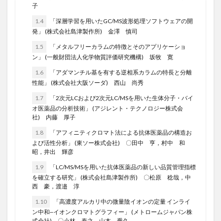
子
1.4
「深層学習を用いたGC/MS波形処理ソフトウェアの開
発」 (株式会社島津製作所) 金澤 慎司
1.5
「メタルフリーカラムの特徴とそのアプリケーショ
ン」 (一般財団法人化学物質評価研究機構) 坂牧 寛
1.6
「アダマンチル基を有する逆相系カラムの特長と分離
性能」 (株式会社大阪ソーダ) 西山 尚秀
1.7
「2次元LCおよび2次元LC/MSを用いた生体分子・バイ
オ医薬品の分析技術」 (アジレント・テクノロジー株式会
社) 内藤 厚子
1.8
「アフィニティクロマト法による抗体医薬品の構造お
よび活性分析」 (東ソー株式会社) 〇田中 亨，村中 和
昭，井出 輝彦
1.9
「LC/MS/MSを用いた抗体医薬品の新しい品質管理指標
を確立する研究」 (株式会社島津製作所) 〇松原 稔哉，中
西 豪，渡邉 淳
1.10
「高濃度アルカリ中の微量陰イオンの定量 インライ
ン中和‒イオンクロマトグラフィー」 (メトロームジャパン株
式会社) 〇小林 泰之，山本 喬久