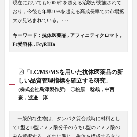
現在においても6,000件を超える治験が実施されて
おり，今後も年率10%を超える高成長率での市場拡
大が見込まれている。･･･
キーワード：抗体医薬品 , アフィニティクロマト ,
Fc受容体 , FcγRIIIa
「LC/MS/MSを用いた抗体医薬品の新
しい品質管理指標を確立する研究」
(株式会社島津製作所) 〇松原 稔哉，中西
豪，渡邉 淳
一般的な生物は、タンパク質合成時に材料とし
てL型とD型アミノ酸分子のうちL型のアミノ酸の
みを選択する。それに準じ、生体を構成するタン