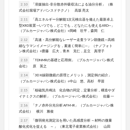
2.10
「溶媒抽出-非分散赤外吸収法による油分分析」 （株
式会社堀場アドバンスドテクノ） 高坂 亮太
2.11
「高エネルギー分解能1次元検出器を備えた最新卓上
型XRD装置 ─いつでも，どこでも，どなたにも使えるXRD─」
（ブルカージャパン株式会社）○岡崎 壮平，森岡 仁
2.12
「高速・高分解能なレーザー走査ラマン顕微鏡 ─高精
細なラマンイメージングを，素速く簡単に─」 （ナノフォト
ン株式会社）○齋藤 広大，青木 克仁，足立 真理子
2.13
「TDNMRの基礎と応用例」 （ブルカージャパン株式
会社） 原 英之
2.14
「3D X線顕微鏡の原理とメリット，測定例の紹介」
（ブルカージャパン株式会社）○中山 悠、高杉 早苗
2.15
「核磁気共鳴法 化合物の同定，定量分析，構造やダ
イナミクスの解析」 （ブルカージャパン株式会社） 佐藤 一
2.16
「ナノ赤外分光分析 AFM-IR」 （ブルカージャパン株
式会社） 横川 雅俊
2.17
「微弱発光測定法を用いた高感度分析 ～材料の微量
酸化劣化を捉える ～ 」 （東北電子産業株式会社） 山田