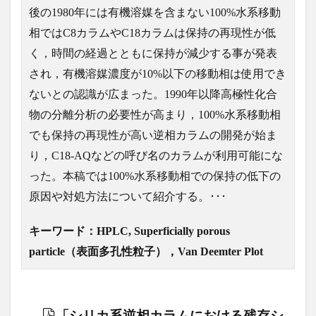
後の1980年には有機溶媒を含まない100%水系移動
相ではC8カラムやC18カラムは保持の再現性が低
く，時間の経過とともに保持が減少する事が発表
され，有機溶媒濃度が10%以下の移動相は使用でき
ないとの認識が広まった。1990年以降高極性化合
物の分離分析の必要性が高まり，100%水系移動相
でも保持の再現性が高い逆相カラムの開発が始ま
り，C18-AQなどの呼び名のカラムが利用可能にな
った。本稿では100%水系移動相での保持の低下の
原因や対処方法について紹介する。･･･
キーワード：HPLC, Superficially porous
particle（表面多孔性粒子），Van Deemter Plot
「シリカ系逆相カラムにおける残存シ