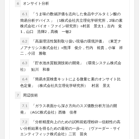
6
オンサイト分析
6.1
「うま味の数値評価を志向した食品中グルタミン酸の
簡易分析デバイス 」 （1株式会社共立理化学研究所，2味の素
株式会社 バイオ・ファイン研究所）○村居 景太1，古内 覚
1，山口 浩輝2，髙橋 一敏2
6.2
「高薬理活性製剤取り扱い現場の環境評価」 （東芝ナ
ノアナリシス株式会社）○熊澤 俊介，竹内 裕貴，小塚 祥
二，小沼 雅敬
6.3
「貯水池水質観測技術の開発」 （環境システム株式会
社） 鮎川 和泰
6.4
「簡易水質検査キットによる微量ヒ素のオンサイト比
色定量」 （株式会社共立理化学研究所） 村居 景太
7
周辺技術
7.1
「ガラス表面から深さ方向のスズ価数分析方法の開
発」 （AGC株式会社）西條 佳孝
7.2
「分析精度向上のための試料前処理粉砕 ─信頼性の高
い分析結果を得るための最初の一歩─」 （ヴァーダー・サイ
エンティフィック株式会社）二宮 苗央