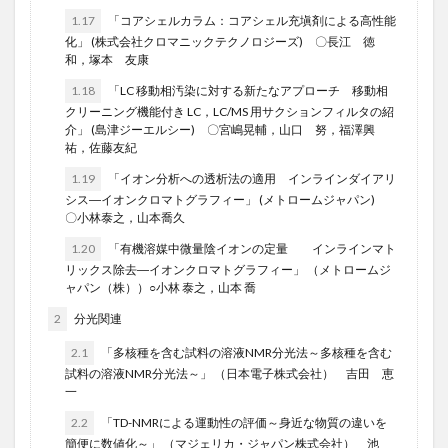
1.17
「コアシェルカラム：コアシェル充塡剤による高性能
化」 (株式会社クロマニックテクノロジーズ) 〇長江 徳
和，塚本 友康
1.18
「LC 移動相汚染に対する新たなアプローチ 移動相
クリーニング機能付き LC，LC/MS 用サクションフィルタの紹
介」 (島津ジーエルシー) 〇宮嶋晃輔，山口 努，福澤興
祐，佐藤友紀
1.19
「イオン分析への透析法の適用 インラインダイアリ
シス―イオンクロマトグラフィー」 (メトロームジャパン)
〇小林泰之，山本喬久
1.20
「有機溶媒中微量陰イオンの定量 インラインマト
リックス除去―イオンクロマトグラフィー」 （メトロームジ
ャパン（株））○小林 泰之，山本 喬
2
分光関連
2.1
「多核種を含む試料の溶液NMR分光法～多核種を含む
試料の溶液NMR分光法～」 （日本電子株式会社） 吉田 恵
一
2.2
「TD-NMRによる運動性の評価～身近な物質の違いを
簡便に数値化～」 （マジェリカ・ジャパン株式会社） 池