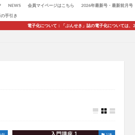
P
NEWS
会員マイページはこちら
2026年最新号・最新前月号
筆の手引き
電子化について：「ぶんせき」誌の電子化については、2021年第7号p
検索
分類
記事