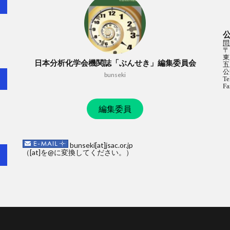
問
〒
東
日本分析化学会機関誌「ぶんせき」編集委員会
五
公
bunseki
Te
Fa
編集委員
bunseki[at]jsac.or.jp
（[at]を@に変換してください。）