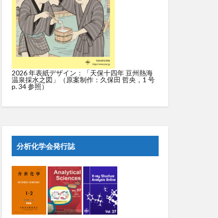
2026 年表紙デザイン：「天保十四年 豆州熱海
温泉採水之図」（原案制作：久保田 哲央，1 号
p. 34 参照）
分析化学会発行誌