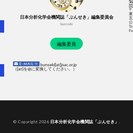
問
〒
東
日本分析化学会機関誌「ぶんせき」編集委員会
五
公
bunseki
Te
Fa
編集委員
bunseki[at]jsac.or.jp
（[at]を@に変換してください。）
© Copyright 2026
日本分析化学会機関誌「ぶんせき」
.