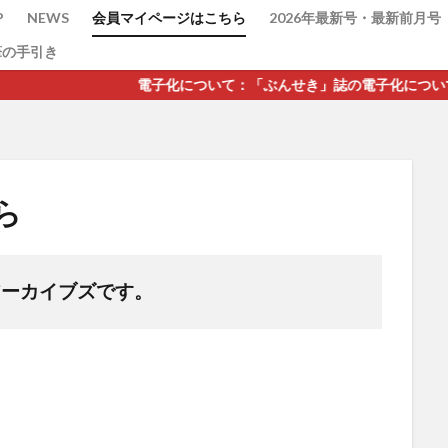
P
NEWS
会員マイページはこちら
2026年最新号・最新前月号
筆の手引き
電子化について：「ぶんせき」誌の電子化については、2021年
検索
ら
アーカイブズです。