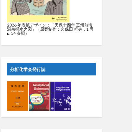
2026 年表紙デザイン：「天保十四年 豆州熱海
温泉採水之図」（原案制作：久保田 哲央，1 号
p. 34 参照）
分析化学会発行誌