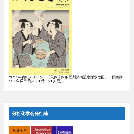
2026 年表紙デザイン：「天保十四年 豆州熱海温泉採水之図」（原案制
作：久保田 哲央，1 号p. 34 参照）
分析化学会発行誌