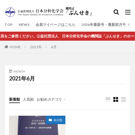
検索
TOP
NEWS
会員マイページはこちら
2026年最新号・最新前月号（7
ご参照ください。公益社団法人 日本分析化学会の機関誌「ぶんせき」のホームページ
HOME
2021年
6月
MONTH
2021年6月
新着順
人気順
お勧めカテゴリ
未分類
未分類