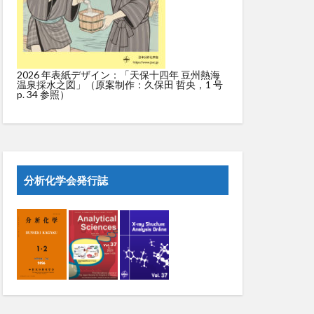
2026 年表紙デザイン：「天保十四年 豆州熱海
温泉採水之図」（原案制作：久保田 哲央，1 号
p. 34 参照）
分析化学会発行誌