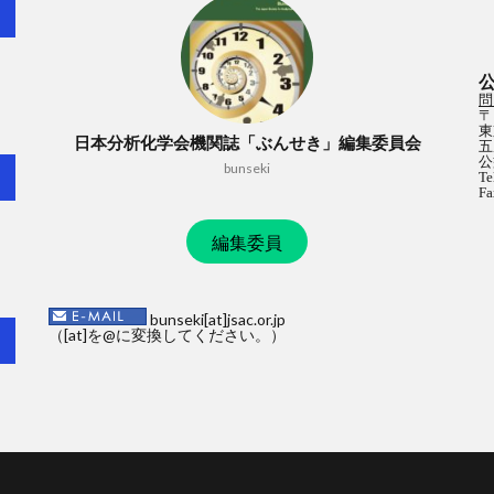
問
〒
東
日本分析化学会機関誌「ぶんせき」編集委員会
五
公
bunseki
Te
Fa
編集委員
bunseki[at]jsac.or.jp
（[at]を@に変換してください。）