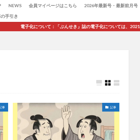
P
NEWS
会員マイページはこちら
2026年最新号・最新前月号
筆の手引き
いて：「ぶんせき」誌の電子化については、2021年第7号p362後の
検索
記事
記事