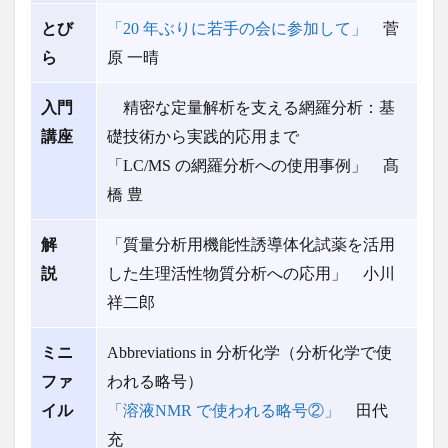
年1月
号）
とび
「20 年ぶりに若手の会に参加して」
菅
ら
原 一晴
入門
精密な定量解析を支える網羅分析：基
講座
礎技術から実践的応用まで
「LC/MS の網羅分析への使用事例」 髙
橋 豊
解
「質量分析用機能性誘導体化試薬を活用
説
した
生理活性物質分析への応用」 小川
祥二郎
ミニ
Abbreviations in 分析化学（分析化学で使
ファ
われる略号）
イル
「溶液NMR で使われる略号②」
田代
充