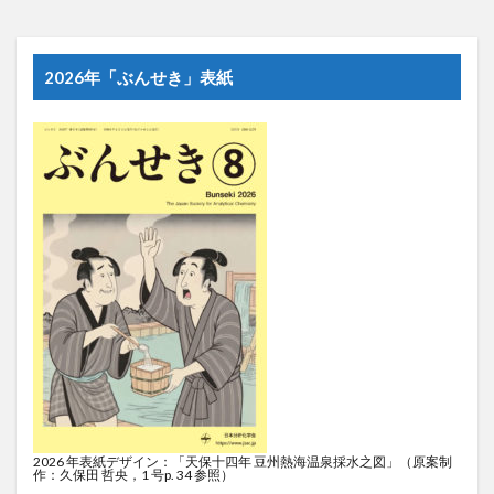
2026年「ぶんせき」表紙
2026 年表紙デザイン：「天保十四年 豆州熱海温泉採水之図」（原案制
作：久保田 哲央，1 号p. 34 参照）