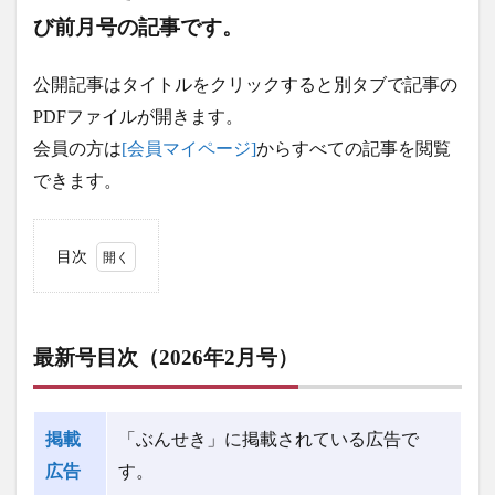
び前月号の記事です。
公開記事はタイトルをクリックすると別タブで記事の
PDFファイルが開きます。
会員の方は
[会員マイページ]
からすべての記事を閲覧
できます。
目次
1
最
新号目
次
（2026
最新号目次
（2026年2月号）
年2月
号）
2
最
掲載
「ぶんせき」に掲載されている広告で
新前号
目次
広告
す。
（2026