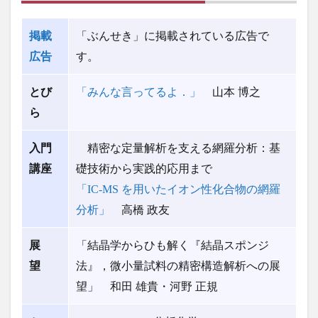
掲載
「ぶんせき」に掲載されている広告で
広告
す。
とび
「みんな言ってるよ．」
山本 博之
ら
入門
精密な定量解析を支える網羅分析：基
講座
礎技術から実践的応用まで
「IC-MS を用いたイオン性化合物の網羅
分析」
高橋 政友
展
「結晶学からひも解く『結晶スポンジ
望
法』，
微小量試料の精密構造解析への展
望」 和田 雄貴・河野 正規