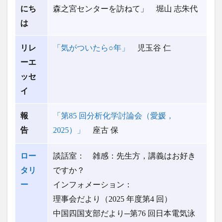
にち
森之宮センターを訪ねて」 堀山 志朱代
は
リレ
「気がついたら○年」
児玉谷 仁
ーエ
ッセ
イ
報
「第85 回分析化学討論会（愛媛，
告
2025）」
座古 保
ロー
談話室： 雑感：先生方，講義はお好き
タリ
ですか？
ー
インフォメーション：
理事会だより（2025 年度第4 回）
中国四国支部だより─第76 回日本電気泳