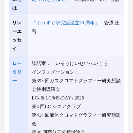
は
リレ
「もうすぐ研究室設立50 周年」
管原 庄
ーエ
吾
ッセ
イ
ロー
談話室： いそうけいせいへいこう
タリ
インフォメーション：
ー
第393 回ガスクロマトグラフィー研究懇談
会特別講演会
LC- & LC/MS-DAYs 2025
第4 回LC シニアクラブ
第414 回液体クロマトグラフィー研究懇談
会
第30 回高分子分析討論会