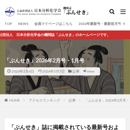
検索
TOP
NEWS
会員マイページはこちら
2026年最新号・最新前月号（7
化学会の機関誌「ぶんせき」のホームページです。
「ぶんせき」2026年2月号・1月号
2026年2月6日
2026年5月7日
記事
view
HOME
アクセスランキング
記事
「ぶんせき」2026年2月号・
「ぶんせき」誌に掲載されている最新号およ