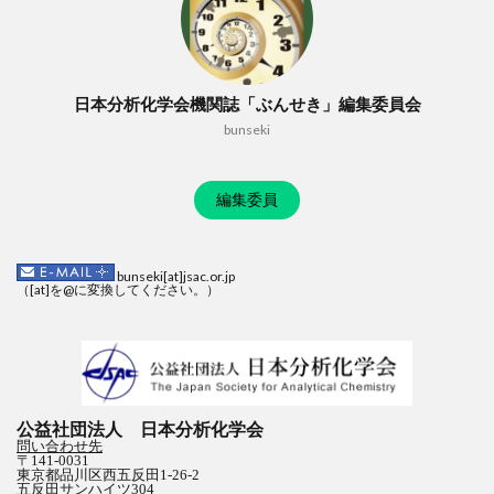
日本分析化学会機関誌「ぶんせき」編集委員会
bunseki
編集委員
bunseki[at]jsac.or.jp
（[at]を@に変換してください。）
公益社団法人 日本分析化学会
問い合わせ先
〒141-0031
東京都品川区西五反田1-26-2
五反田サンハイツ304