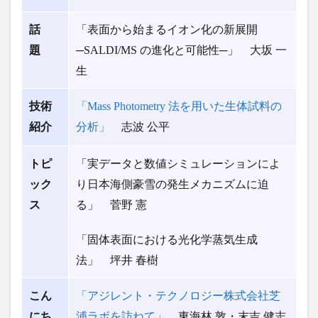
話
「表面から始まるイオン化の新展開
題
─SALDI/MS の進化と可能性─」 大坂 一
生
技術
「Mass Photometry 法を用いた生体試料の
紹介
分析」
志波 公平
トピ
「実データと数値シミュレーションによ
ック
り
日本海側豪雪の発生メカニズムに迫
ス
る」 菅野 憲
「固体表面における光化学蒸気生成
法」 坪井 春樹
こん
「アジレント・テクノロジー株式会社芝
にち
浦ラボを訪ねて」
東海林 敦・末吉 健志