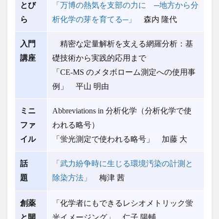
とび
「万博の熱気を支部の力に ─地方から分
ら
析化学の芽を育てる─」
森内 隆代
入門
精密な定量解析を支える網羅分析：基
講座
礎技術から実践的応用まで
「CE-MS のメタボローム測定への使用事
例」 平山 明由
ミニ
Abbreviations in 分析化学（分析化学で使
ファ
われる略号）
イル
「蛍光測定で使われる略号」 加藤 大
話
「武力紛争時に生じる環境汚染の計測と
題
除染方法」
梅津 茜
創薬
「化学者にもできるレシオメトリック蛍
と開
光イメージング」 仁子 陽輔