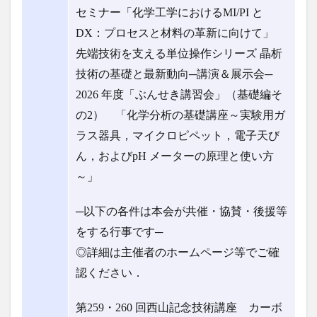
セミナー「化学工学におけるMI/PI と
DX：プロセスと材料の革新に向けて」
先端技術を支える単位操作シリーズ 晶析
技術の基礎と最新動向─講演＆展示会─
2026 年度「ぶんせき講習会」（基礎編そ
の2） 「化学分析の基礎講座～実験用ガ
ラス器具，マイクロピペット，電子天び
ん，およびpH メーターの原理と使い方
～」
─以下の各件は本会が共催・協賛・後援等
をする行事です─
◎詳細は主催者のホームページ等でご確
認ください．
第259・260 回西山記念技術講座 カーボ