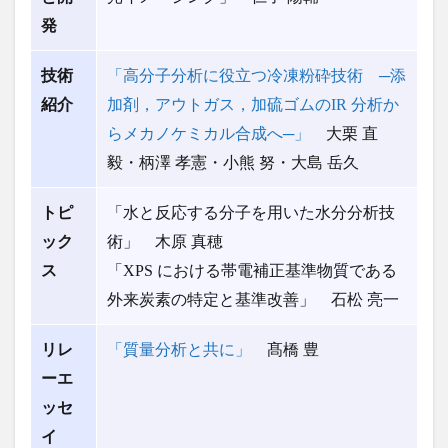
発
技術
「高分子分析に役立つ冷凍粉砕技術 ─添
紹介
加剤，アウトガス，加硫ゴムのIR 分析か
らメカノケミカル合成へ─」
大栗 直
毅・柄澤 孝憲・小熊 努・大島 岳久
トピ
「水と反応する分子を用いた水分分析技
ック
術」 木原 真穂
ス
「XPS における帯電補正基準物質である
外来炭素の特定と基準改善」 石松 亮一
リレ
「質量分析と共に」
髙橋 豊
ーエ
ッセ
イ