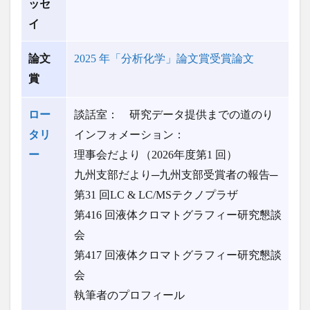
ッセ
イ
論文
2025 年「分析化学」論文賞受賞論文
賞
ロー
談話室： 研究データ提供までの道のり
タリ
インフォメーション：
ー
理事会だより（2026年度第1 回）
九州支部だより─九州支部受賞者の報告─
第31 回LC & LC/MSテクノプラザ
第416 回液体クロマトグラフィー研究懇談
会
第417 回液体クロマトグラフィー研究懇談
会
執筆者のプロフィール