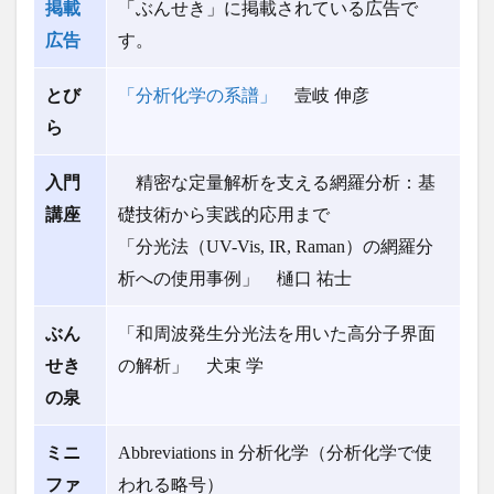
掲載
「ぶんせき」に掲載されている広告で
新前号
目次
広告
す。
（2026
年4月
号）
とび
「分析化学の系譜」
壹岐 伸彦
ら
入門
精密な定量解析を支える網羅分析：基
講座
礎技術から実践的応用まで
「分光法（UV-Vis, IR, Raman）の網羅分
析への使用事例」 樋口 祐士
ぶん
「和周波発生分光法を用いた高分子界面
せき
の解析」 犬束 学
の泉
ミニ
Abbreviations in 分析化学（分析化学で使
ファ
われる略号）