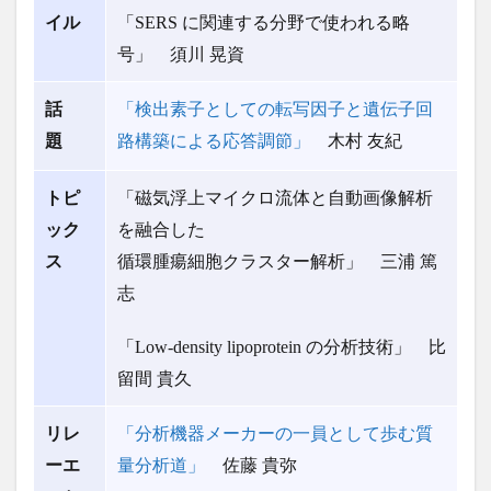
イル
「SERS に関連する分野で使われる略
号」 須川 晃資
話
「検出素子としての転写因子と遺伝子回
題
路構築による応答調節」
木村 友紀
トピ
「磁気浮上マイクロ流体と自動画像解析
ック
を融合した
ス
循環腫瘍細胞クラスター解析」 三浦 篤
志
「Low-density lipoprotein の分析技術」 比
留間 貴久
リレ
「分析機器メーカーの一員として歩む質
ーエ
量分析道」
佐藤 貴弥