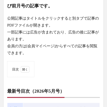
び前月号の記事です。
公開記事はタイトルをクリックすると別タブで記事の
PDFファイルが開きます。
一部記事には広告が含まれており、広告の後に記事が
あります。
会員の方は[会員マイページ]からすべての記事を閲覧
できます。
目次
1
最
新号目
次
（2026
最新号目次
（2026年5月号）
年5月
号）
2
最