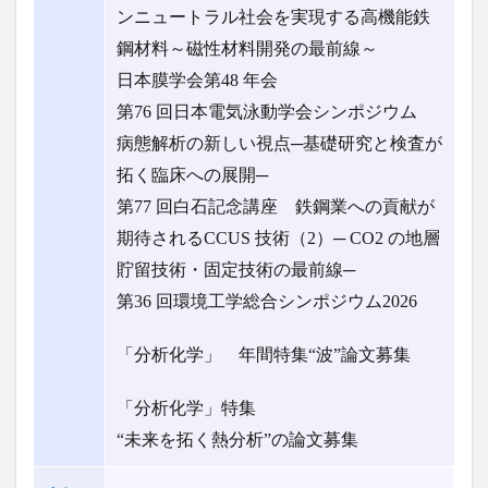
ンニュートラル社会を実現する高機能鉄
鋼材料～磁性材料開発の最前線～
日本膜学会第48 年会
第76 回日本電気泳動学会シンポジウム
病態解析の新しい視点─基礎研究と検査が
拓く臨床への展開─
第77 回白石記念講座 鉄鋼業への貢献が
期待されるCCUS 技術（2）─ CO2 の地層
貯留技術・固定技術の最前線─
第36 回環境工学総合シンポジウム2026
「分析化学」 年間特集“波”論文募集
「分析化学」特集
“未来を拓く熱分析”の論文募集