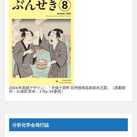
2026 年表紙デザイン：「天保十四年 豆州熱海温泉採水之図」（原案制
作：久保田 哲央，1 号p. 34 参照）
分析化学会発行誌