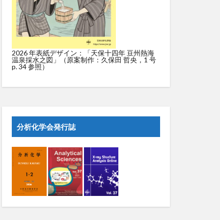
2026 年表紙デザイン：「天保十四年 豆州熱海
温泉採水之図」（原案制作：久保田 哲央，1 号
p. 34 参照）
分析化学会発行誌