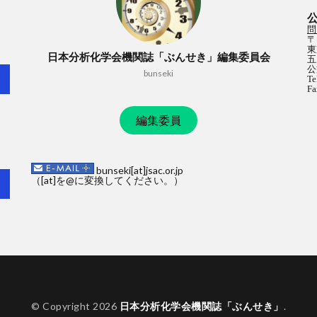
問
〒
東
日本分析化学会機関誌「ぶんせき」編集委員会
五
公
bunseki
Te
Fa
編集委員
bunseki[at]jsac.or.jp
（[at]を@に変換してください。）
© Copyright 2026
日本分析化学会機関誌「ぶんせき」
.