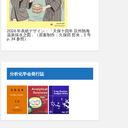
2026 年表紙デザイン：「天保十四年 豆州熱海
温泉採水之図」（原案制作：久保田 哲央，1 号
p. 34 参照）
分析化学会発行誌