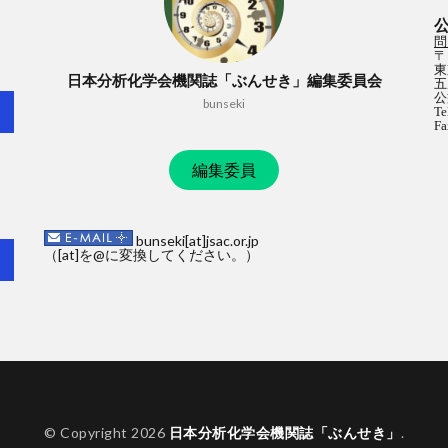
問
〒
東
日本分析化学会機関誌「ぶんせき」編集委員会
五
公
bunseki
Te
Fa
編集委員
bunseki[at]jsac.or.jp
（[at]を@に変換してください。）
© Copyright 2026
日本分析化学会機関誌「ぶんせき」
.