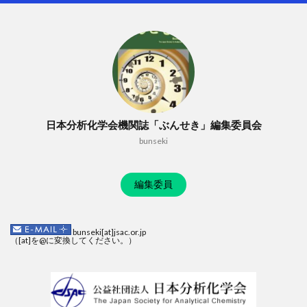
日本分析化学会機関誌「ぶんせき」編集委員会
bunseki
編集委員
bunseki[at]jsac.or.jp
（[at]を@に変換してください。）