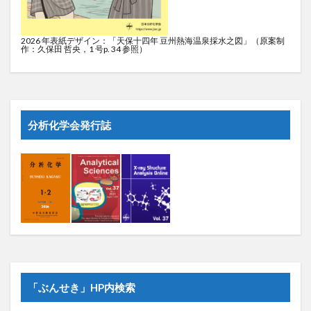
2026 年表紙デザイン：「天保十四年 豆州熱海温泉採水之図」（原案制
作：久保田 哲央，1 号p. 34 参照）
分析化学会発行誌
「ぶんせき」HP内検索