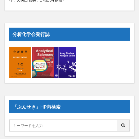
作：久保田 哲央，1 号p. 34 参照）
分析化学会発行誌
「ぶんせき」HP内検索