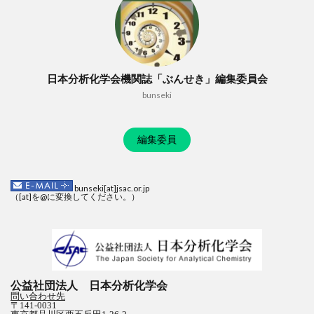
日本分析化学会機関誌「ぶんせき」編集委員会
bunseki
編集委員
bunseki[at]jsac.or.jp
（[at]を@に変換してください。）
公益社団法人 日本分析化学会
問い合わせ先
〒141-0031