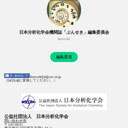
日本分析化学会機関誌「ぶんせき」編集委員会
bunseki
編集委員
bunseki[at]jsac.or.jp
（[at]を@に変換してください。）
公益社団法人 日本分析化学会
問い合わせ先
〒141-0031