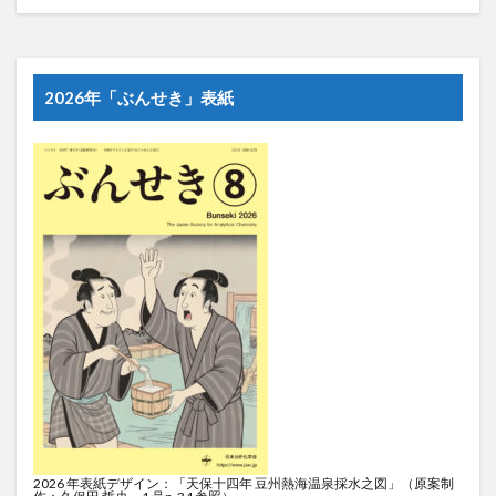
2026年「ぶんせき」表紙
2026 年表紙デザイン：「天保十四年 豆州熱海温泉採水之図」（原案制
作：久保田 哲央，1 号p. 34 参照）