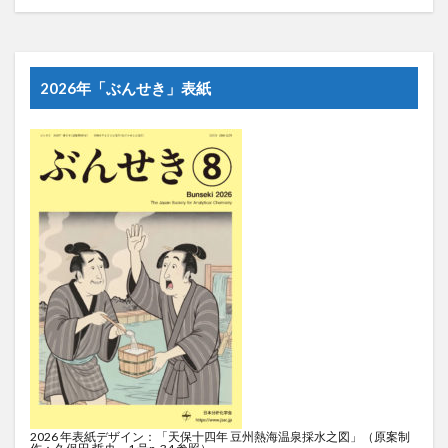
2026年「ぶんせき」表紙
2026 年表紙デザイン：「天保十四年 豆州熱海温泉採水之図」（原案制
作：久保田 哲央，1 号p. 34 参照）