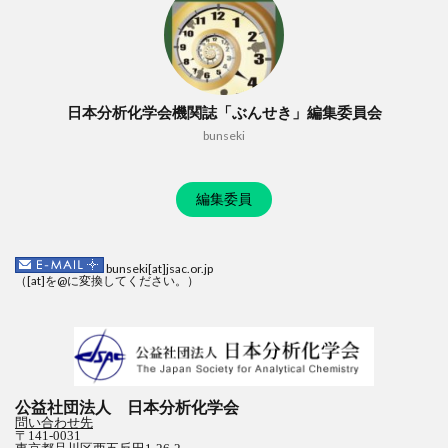
日本分析化学会機関誌「ぶんせき」編集委員会
bunseki
編集委員
bunseki[at]jsac.or.jp
（[at]を@に変換してください。）
公益社団法人 日本分析化学会
問い合わせ先
〒141-0031