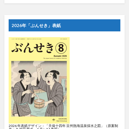
2026年「ぶんせき」表紙
2026 年表紙デザイン：「天保十四年 豆州熱海温泉採水之図」（原案制
作：久保田 哲央，1 号p. 34 参照）