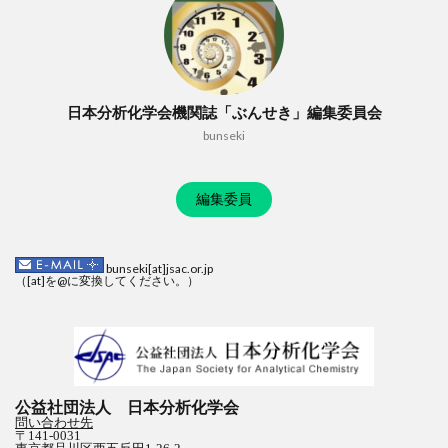
日本分析化学会機関誌「ぶんせき」編集委員会
bunseki
編集委員
bunseki[at]jsac.or.jp
（[at]を@に変換してください。）
公益社団法人 日本分析化学会
問い合わせ先
〒141-0031
東京都品川区西五反田1-26-2