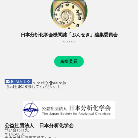
日本分析化学会機関誌「ぶんせき」編集委員会
bunseki
編集委員
bunseki[at]jsac.or.jp
（[at]を@に変換してください。）
公益社団法人 日本分析化学会
問い合わせ先
〒141-0031