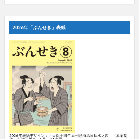
2026年「ぶんせき」表紙
2026 年表紙デザイン：「天保十四年 豆州熱海温泉採水之図」（原案制
作：久保田 哲央，1 号p. 34 参照）