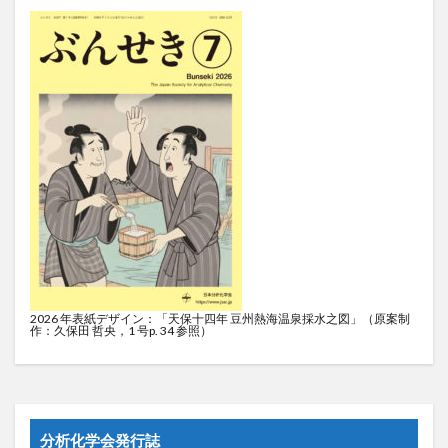
2026 年表紙デザイン：「天保十四年 豆州熱海温泉採水之図」（原案制
作：久保田 哲央，1 号p. 34 参照）
分析化学会発行誌