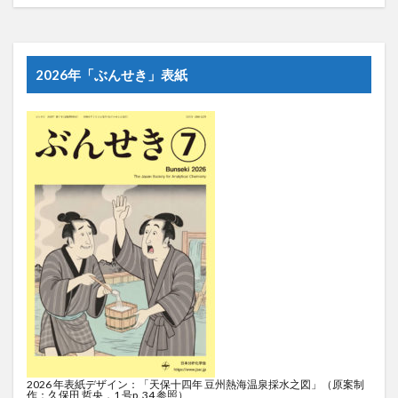
2026年「ぶんせき」表紙
2026 年表紙デザイン：「天保十四年 豆州熱海温泉採水之図」（原案制
作：久保田 哲央，1 号p. 34 参照）