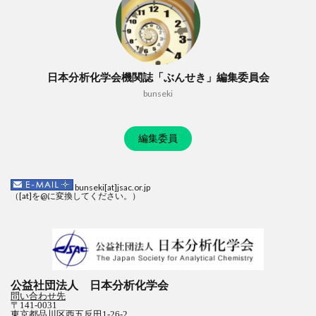
日本分析化学会機関誌「ぶんせき」編集委員会
bunseki
編集委員
bunseki[at]jsac.or.jp
（[at]を@に変換してください。）
公益社団法人 日本分析化学会
問い合わせ先
〒141-0031
東京都品川区西五反田1-26-2